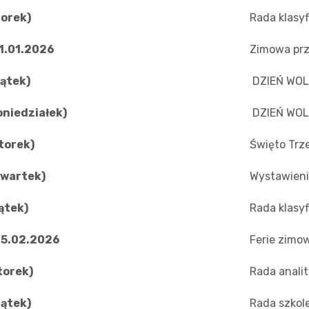
torek)
Rada klasyf
01.01.2026
Zimowa prz
iątek)
DZIEŃ WO
oniedziałek)
DZIEŃ WO
torek)
Święto Trze
zwartek)
Wystawieni
ątek)
Rada klasyf
15.02.2026
Ferie zimo
torek)
Rada anali
iątek)
Rada szkol