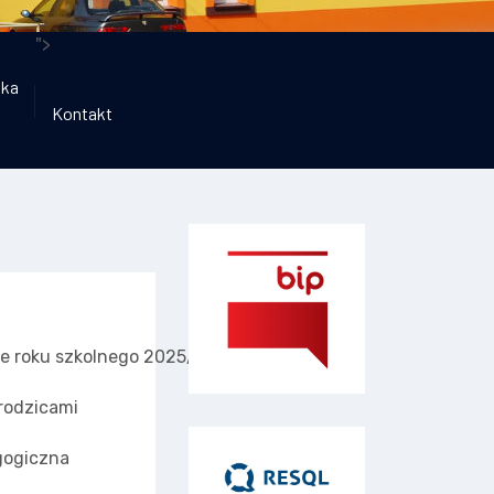
">
ika
Kontakt
e roku szkolnego 2025/2026
 rodzicami
gogiczna