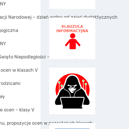
LNY
acji Narodowej – dzień wolny od zajęć dydaktycznych
gogiczna
LNY
więto Niepodległości – dzień wolny
 ocen w klasach V
 rodzicami
oły
e ocen – klasy V
nu, propozycje ocen w pozostałych klasach