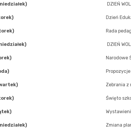
niedziałek)
DZIEŃ WO
torek)
Dzień Eduk
torek)
Rada peda
niedziałek)
DZIEŃ WO
orek)
Narodowe Ś
oda)
Propozycje
zwartek)
Zebrania z
torek)
Święto szk
ątek)
Wystawieni
niedziałek)
Zmiana pla