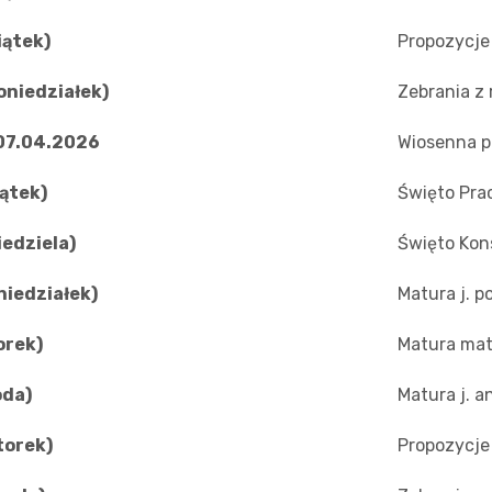
iątek)
Propozycje
oniedziałek)
Zebrania z 
07.04.2026
Wiosenna p
iątek)
Święto Pra
iedziela)
Święto Kon
niedziałek)
Matura j. p
orek)
Matura mat
oda)
Matura j. a
torek)
Propozycje 