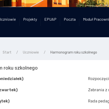
Uczniowie
Projekty
EPUAP
Poczta
Moduł Pracown
Start
Uczniowie
Harmonogram roku szkolnego
 roku szkolnego
oniedziałek)
Rozpoczęci
zwartek)
Zebrania z
ątek)
Rada peda