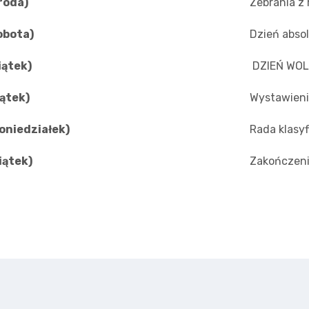
roda)
Zebrania z
obota)
Dzień abso
iątek)
DZIEŃ WO
iątek)
Wystawieni
oniedziałek)
Rada klasyf
iątek)
Zakończeni