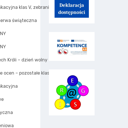
ikacyjna klas V, zebrania z rodzicami
erwa świąteczna
LNY
LNY
ch Króli – dzień wolny
e ocen – pozostałe klasy
ikacyjna
we
tyczna
eniowa