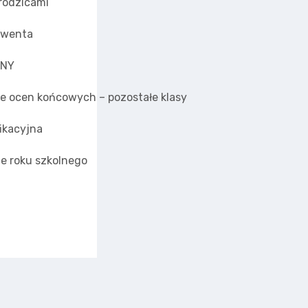
 rodzicami
lwenta
LNY
e ocen końcowych – pozostałe klasy
ikacyjna
e roku szkolnego