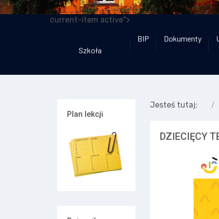
current-item active">
BIP
Dokumenty
Szkoła
Jesteś tutaj:
Plan lekcji
DZIECIĘCY 