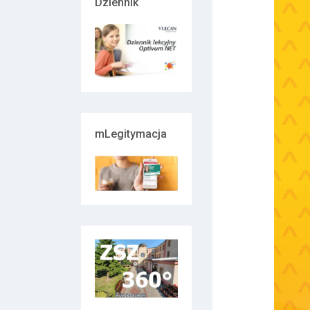
Dziennik
mLegitymacja