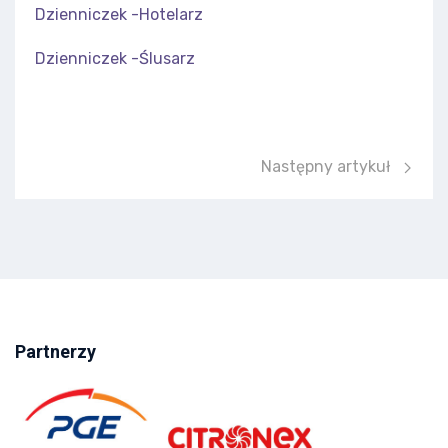
Dzienniczek -Hotelarz
Dzienniczek -Ślusarz
Następny artykuł: „Zawó
Następny artykuł
Partnerzy