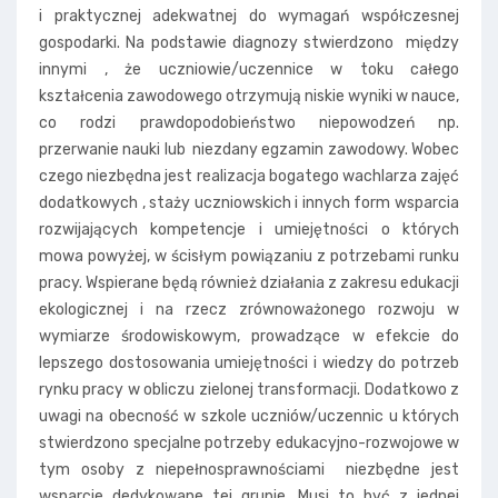
i praktycznej adekwatnej do wymagań współczesnej
gospodarki. Na podstawie diagnozy stwierdzono między
innymi , że uczniowie/uczennice w toku całego
kształcenia zawodowego otrzymują niskie wyniki w nauce,
co rodzi prawdopodobieństwo niepowodzeń np.
przerwanie nauki lub niezdany egzamin zawodowy. Wobec
czego niezbędna jest realizacja bogatego wachlarza zajęć
dodatkowych , staży uczniowskich i innych form wsparcia
rozwijających kompetencje i umiejętności o których
mowa powyżej, w ścisłym powiązaniu z potrzebami runku
pracy. Wspierane będą również działania z zakresu edukacji
ekologicznej i na rzecz zrównoważonego rozwoju w
wymiarze środowiskowym, prowadzące w efekcie do
lepszego dostosowania umiejętności i wiedzy do potrzeb
rynku pracy w obliczu zielonej transformacji. Dodatkowo z
uwagi na obecność w szkole uczniów/uczennic u których
stwierdzono specjalne potrzeby edukacyjno-rozwojowe w
tym osoby z niepełnosprawnościami niezbędne jest
wsparcie dedykowane tej grupie. Musi to być z jednej