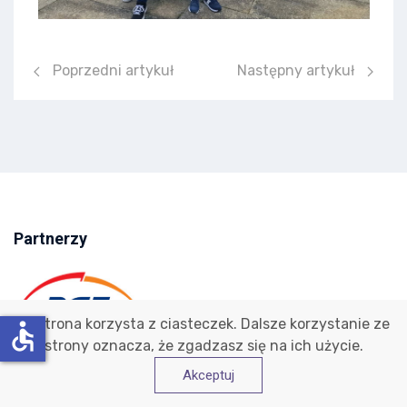
Poprzedni artykuł: Bezpłatna pomoc psychologiczna
Następny artykuł: Obcho
Poprzedni artykuł
Następny artykuł
Partnerzy
Ta strona korzysta z ciasteczek. Dalsze korzystanie ze
accessible
strony oznacza, że zgadzasz się na ich użycie.
Akceptuj