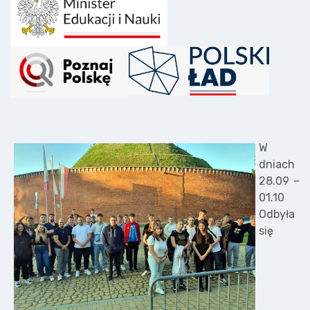
W
dniach
28.09 –
01.10
Odbyła
się