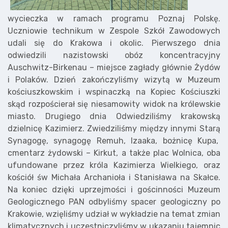
wycieczka w ramach programu Poznaj Polskę.
Uczniowie technikum w Zespole Szkół Zawodowych
udali się do Krakowa i okolic. Pierwszego dnia
odwiedzili nazistowski obóz koncentracyjny
Auschwitz-Birkenau – miejsce zagłady głównie Żydów
i Polaków. Dzień zakończyliśmy wizytą w Muzeum
kościuszkowskim i wspinaczką na Kopiec Kościuszki
skąd rozpościerał się niesamowity widok na królewskie
miasto. Drugiego dnia Odwiedziliśmy krakowską
dzielnicę Kazimierz. Zwiedziliśmy między innymi Starą
Synagogę, synagogę Remuh, Izaaka, bożnicę Kupa,
cmentarz żydowski – Kirkut, a także plac Wolnica, oba
ufundowane przez króla Kazimierza Wielkiego, oraz
kościół św Michała Archanioła i Stanisława na Skałce.
Na koniec dzięki uprzejmości i gościnności Muzeum
Geologicznego PAN odbyliśmy spacer geologiczny po
Krakowie, wzięliśmy udział w wykładzie na temat zmian
klimatycznych i uczestniczyliśmy w ukazaniu tajemnic