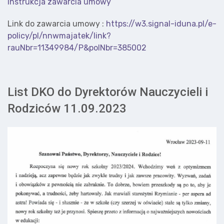
Instrukcja zawarcia umowy
Link do zawarcia umowy :
https://w3.signal-iduna.pl/e-
policy/pl/nnwmajatek/link?
rauNbr=11349984/P&polNbr=385002
List DKO do Dyrektorów Nauczycieli i
Rodziców 11.09.2023