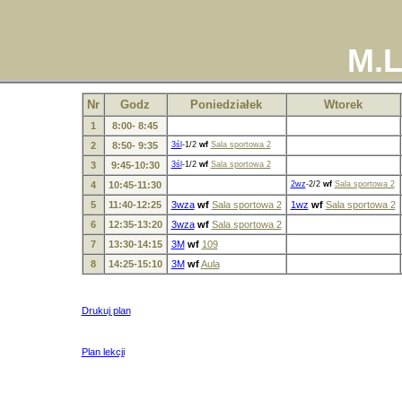
M.L
Nr
Godz
Poniedziałek
Wtorek
1
8:00- 8:45
2
8:50- 9:35
3śl
-1/2
wf
Sala sportowa 2
3
9:45-10:30
3śl
-1/2
wf
Sala sportowa 2
4
10:45-11:30
2wz
-2/2
wf
Sala sportowa 2
5
11:40-12:25
3wza
wf
Sala sportowa 2
1wz
wf
Sala sportowa 2
6
12:35-13:20
3wza
wf
Sala sportowa 2
7
13:30-14:15
3M
wf
109
8
14:25-15:10
3M
wf
Aula
Drukuj plan
Plan lekcji