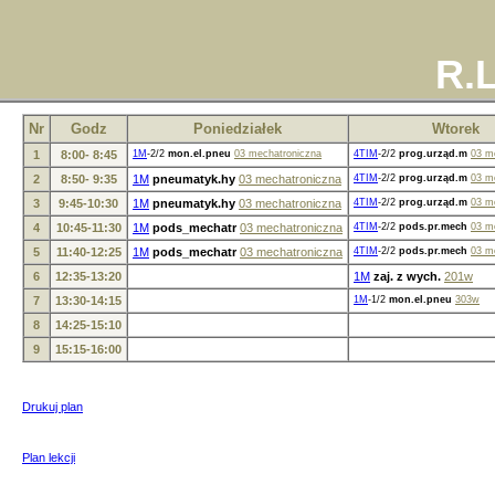
R.L
Nr
Godz
Poniedziałek
Wtorek
1
8:00- 8:45
1M
-2/2
mon.el.pneu
03 mechatroniczna
4TIM
-2/2
prog.urząd.m
03 m
2
8:50- 9:35
1M
pneumatyk.hy
03 mechatroniczna
4TIM
-2/2
prog.urząd.m
03 m
3
9:45-10:30
1M
pneumatyk.hy
03 mechatroniczna
4TIM
-2/2
prog.urząd.m
03 m
4
10:45-11:30
1M
pods_mechatr
03 mechatroniczna
4TIM
-2/2
pods.pr.mech
03 m
5
11:40-12:25
1M
pods_mechatr
03 mechatroniczna
4TIM
-2/2
pods.pr.mech
03 m
6
12:35-13:20
1M
zaj. z wych.
201w
7
13:30-14:15
1M
-1/2
mon.el.pneu
303w
8
14:25-15:10
9
15:15-16:00
Drukuj plan
Plan lekcji