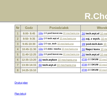
R.Cho
Nr
Godz
Poniedziałek
Wtore
1
8:00- 8:45
1ślw
-1/4
pod.konst.ma
10 mechaniczna
2śl
tech.wyt.el
10 me
2
8:50- 9:35
1ślw
-1/4
tech.wyt.el
10 mechaniczna
2śl
zaj. z wych.
10 m
3
9:45-10:30
1ślw
-1/4
rys_tech
10 mechaniczna
1M
pod.tech.kon
10
4
10:45-11:30
1ślw
-1/4
elek.i mecha
10 mechaniczna
2śl
Napr.i kons
10 m
5
11:40-12:25
1ślw
-1/4
pod.konst.ma
10 mechaniczna
2śl
tech.wyt.el
10 me
6
12:35-13:20
3śl
tech.wykon
10 mechaniczna
4TIM
-2/2
DKUM
10 mec
7
13:30-14:15
3śl
tech.wyt.el
10 mechaniczna
4TIM
-2/2
DKUM
10 mec
8
14:25-15:10
4TIM
-2/2
DKUM
10 mec
Drukuj plan
Plan lekcji