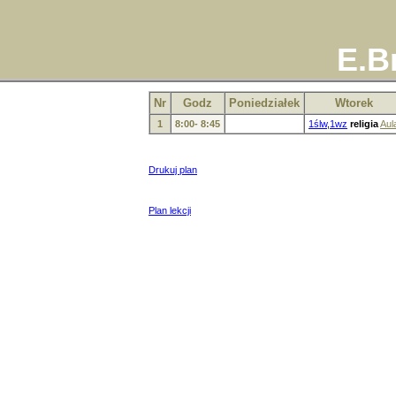
E.B
Nr
Godz
Poniedziałek
Wtorek
1
8:00- 8:45
1ślw
,
1wz
religia
Aul
Drukuj plan
Plan lekcji