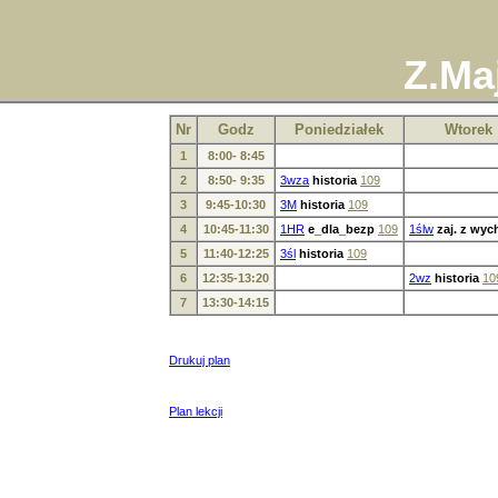
Z.Ma
Nr
Godz
Poniedziałek
Wtorek
1
8:00- 8:45
2
8:50- 9:35
3wza
historia
109
3
9:45-10:30
3M
historia
109
4
10:45-11:30
1HR
e_dla_bezp
109
1ślw
zaj. z wyc
5
11:40-12:25
3śl
historia
109
6
12:35-13:20
2wz
historia
10
7
13:30-14:15
Drukuj plan
Plan lekcji