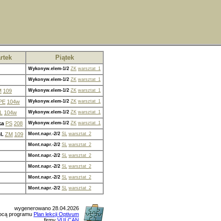
rtek
Piątek
Wykonyw.elem-1/2
ZK
warsztat_1
Wykonyw.elem-1/2
ZK
warsztat_1
M
109
Wykonyw.elem-1/2
ZK
warsztat_1
PE
104w
Wykonyw.elem-1/2
ZK
warsztat_1
L
104w
Wykonyw.elem-1/2
ZK
warsztat_1
ka
PS
208
Wykonyw.elem-1/2
ZK
warsztat_1
l.
ZM
109
Mont.napr.-2/2
SL
warsztat_2
Mont.napr.-2/2
SL
warsztat_2
Mont.napr.-2/2
SL
warsztat_2
Mont.napr.-2/2
SL
warsztat_2
Mont.napr.-2/2
SL
warsztat_2
Mont.napr.-2/2
SL
warsztat_2
wygenerowano 28.04.2026
ocą programu
Plan lekcji Optivum
firmy
VULCAN