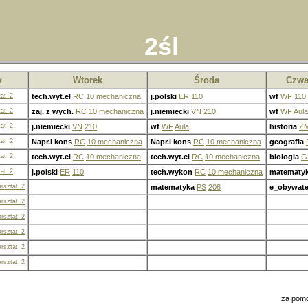
2śl
k
Wtorek
Środa
Czwa
tat_2
tech.wyt.el
RC
10 mechaniczna
j.polski
ER
110
wf
WF
110
tat_2
zaj. z wych.
RC
10 mechaniczna
j.niemiecki
VN
210
wf
WF
Aula
tat_2
j.niemiecki
VN
210
wf
WF
Aula
historia
Z
tat_2
Napr.i kons
RC
10 mechaniczna
Napr.i kons
RC
10 mechaniczna
geografia
tat_2
tech.wyt.el
RC
10 mechaniczna
tech.wyt.el
RC
10 mechaniczna
biologia
G
tat_2
j.polski
ER
110
tech.wykon
RC
10 mechaniczna
matematy
rsztat_2
matematyka
PS
208
e_obywate
rsztat_2
rsztat_2
rsztat_2
rsztat_2
rsztat_2
za pom