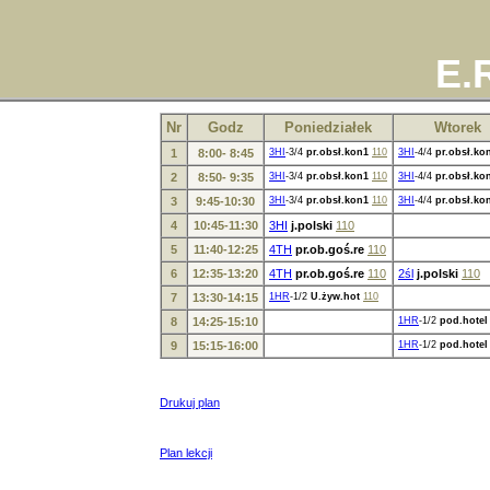
E.
Nr
Godz
Poniedziałek
Wtorek
1
8:00- 8:45
3HI
-3/4
pr.obsł.kon1
110
3HI
-4/4
pr.obsł.ko
2
8:50- 9:35
3HI
-3/4
pr.obsł.kon1
110
3HI
-4/4
pr.obsł.ko
3
9:45-10:30
3HI
-3/4
pr.obsł.kon1
110
3HI
-4/4
pr.obsł.ko
4
10:45-11:30
3HI
j.polski
110
5
11:40-12:25
4TH
pr.ob.goś.re
110
6
12:35-13:20
4TH
pr.ob.goś.re
110
2śl
j.polski
110
7
13:30-14:15
1HR
-1/2
U.żyw.hot
110
8
14:25-15:10
1HR
-1/2
pod.hotel
9
15:15-16:00
1HR
-1/2
pod.hotel
Drukuj plan
Plan lekcji