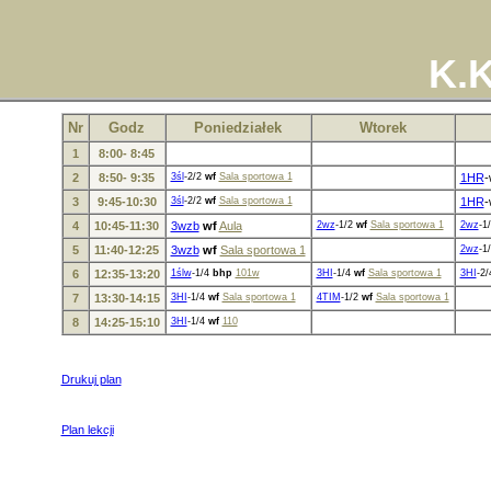
K.K
Nr
Godz
Poniedziałek
Wtorek
1
8:00- 8:45
2
8:50- 9:35
3śl
-2/2
wf
Sala sportowa 1
1HR
-
3
9:45-10:30
3śl
-2/2
wf
Sala sportowa 1
1HR
-
4
10:45-11:30
3wzb
wf
Aula
2wz
-1/2
wf
Sala sportowa 1
2wz
-1
5
11:40-12:25
3wzb
wf
Sala sportowa 1
2wz
-1
6
12:35-13:20
1ślw
-1/4
bhp
101w
3HI
-1/4
wf
Sala sportowa 1
3HI
-2
7
13:30-14:15
3HI
-1/4
wf
Sala sportowa 1
4TIM
-1/2
wf
Sala sportowa 1
8
14:25-15:10
3HI
-1/4
wf
110
Drukuj plan
Plan lekcji