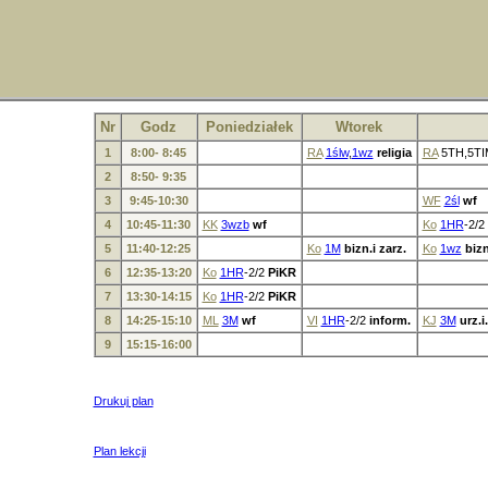
Nr
Godz
Poniedziałek
Wtorek
1
8:00- 8:45
RA
1ślw
,
1wz
religia
RA
5TH
,
5TI
2
8:50- 9:35
3
9:45-10:30
WF
2śl
wf
4
10:45-11:30
KK
3wzb
wf
Ko
1HR
-2/2
5
11:40-12:25
Ko
1M
bizn.i zarz.
Ko
1wz
bizn
6
12:35-13:20
Ko
1HR
-2/2
PiKR
7
13:30-14:15
Ko
1HR
-2/2
PiKR
8
14:25-15:10
ML
3M
wf
VI
1HR
-2/2
inform.
KJ
3M
urz.i
9
15:15-16:00
Drukuj plan
Plan lekcji