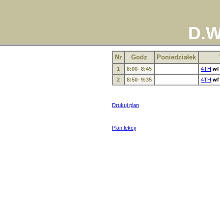
D.W
Nr
Godz
Poniedziałek
1
8:00- 8:45
4TH
wf
2
8:50- 9:35
4TH
wf
Drukuj plan
Plan lekcji