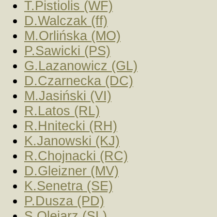
T.Pistiolis (WF)
D.Walczak (ff)
M.Orlińska (MO)
P.Sawicki (PS)
G.Lazanowicz (GL)
D.Czarnecka (DC)
M.Jasiński (VI)
R.Latos (RL)
R.Hnitecki (RH)
K.Janowski (KJ)
R.Chojnacki (RC)
D.Gleizner (MV)
K.Senetra (SE)
P.Dusza (PD)
S.Olejarz (SL)