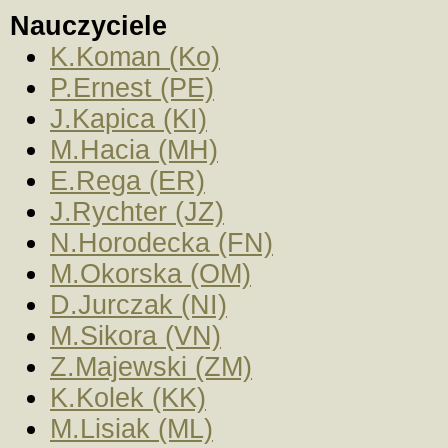
Nauczyciele
K.Koman (Ko)
P.Ernest (PE)
J.Kapica (KI)
M.Hacia (MH)
E.Rega (ER)
J.Rychter (JZ)
N.Horodecka (FN)
M.Okorska (OM)
D.Jurczak (NI)
M.Sikora (VN)
Z.Majewski (ZM)
K.Kolek (KK)
M.Lisiak (ML)