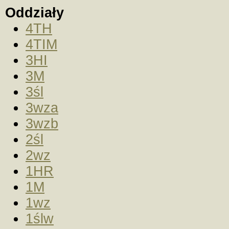
Oddziały
4TH
4TIM
3HI
3M
3śl
3wza
3wzb
2śl
2wz
1HR
1M
1wz
1ślw