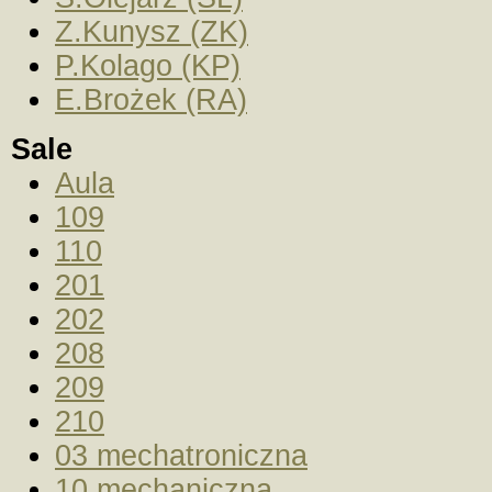
Z.Kunysz (ZK)
P.Kolago (KP)
E.Brożek (RA)
Sale
Aula
109
110
201
202
208
209
210
03 mechatroniczna
10 mechaniczna